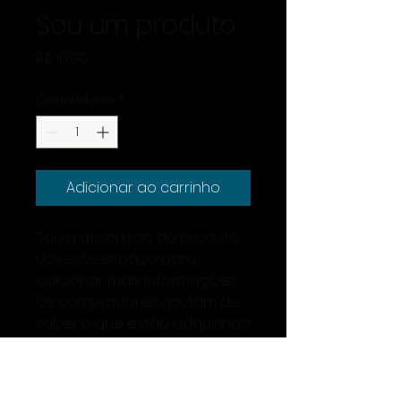
Sou um produto
Preço
R$ 10,00
Quantidade
*
Adicionar ao carrinho
Sou a descrição do produto. 
Use este espaço para 
adicionar mais informações. 
Os compradores gostam de 
saber o que estão adquirindo 
antes de comprar.