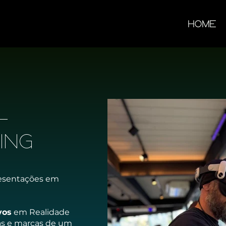
Home
l
ing
resentações em
vos
em Realidade
as e marcas de um